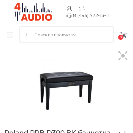
8 (495) 772-13-11
Search for:
0
Roland RPB-D300 BK банкетка