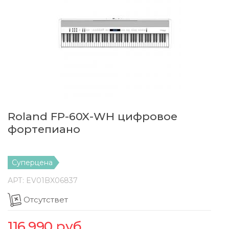
Roland FP-60X-WH цифровое
фортепиано
Суперцена
АРТ:
EV01BX06837
Отсутствет
116,990
руб