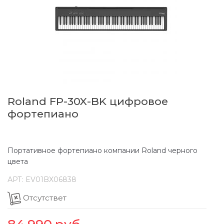
Roland FP-30X-BK цифровое
фортепиано
Портативное фортепиано компании Roland черного
цвета
АРТ:
EV01BX06838
Отсутствет