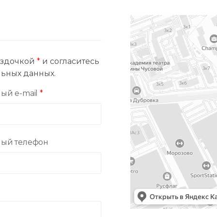
ёздочкой
*
и согласитесь
ьных данных.
ый e-mail
*
ный телефон