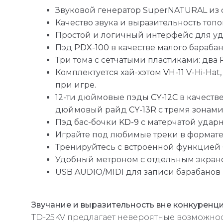
Звуковой генератор SuperNATURAL из
Качество звука и выразительность топ
Простой и логичный интерфейс для уд
Пэд
PDX-100
в качестве малого бараба
Три тома с сетчатыми пластиками: два
Комплектуется хай-хэтом
VH-11
V-Hi-Hat
при игре.
12-ти дюймовые пэды
CY-12C
в качестве
дюймовый райд
CY-13R
с тремя зонами 
Пэд бас-бочки
KD-9
с матерчатой удар
Играйте под любимые треки в формат
Тренируйтесь с встроенной функцией
Удобный метроном с отдельным экрано
USB AUDIO/MIDI для записи барабанов
Звучание и выразительность вне конкуренц
TD-25KV предлагает невероятные возможно