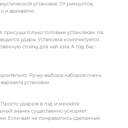
акустической установке. От римшотов,
о и адекватно.
ая присуща только топовым установкам. На
зводятся удары. Установка комплектуется
венную стойку для хай-хэта. А пэд бас-
едлительно. Ручку выбора наборов очень
 варианта установки.
 Просто ударьте в пэд и меняйте
альный значек существенно ускоряет
ски. Если вам не понравились сделанные