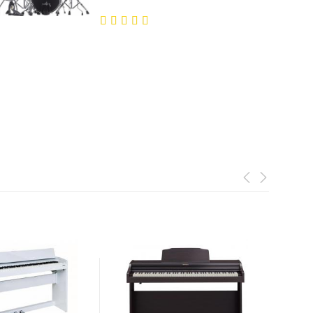
5.00
out
of 5