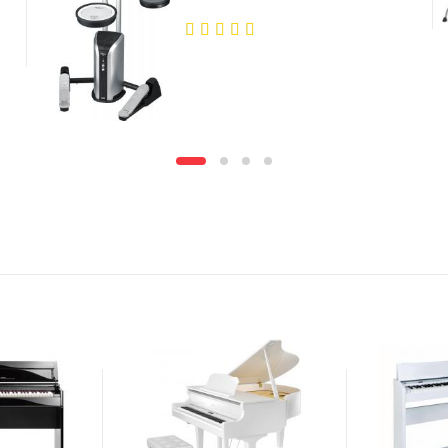
5.00
out
of 5