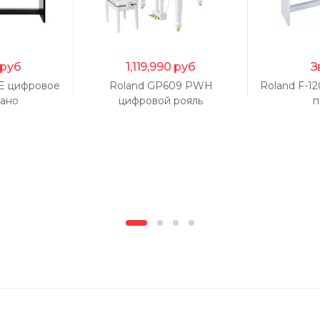
руб
1,119,990
руб
З
E цифровое
Roland GP609 PWH
Roland F-1
ано
цифровой рояль
п