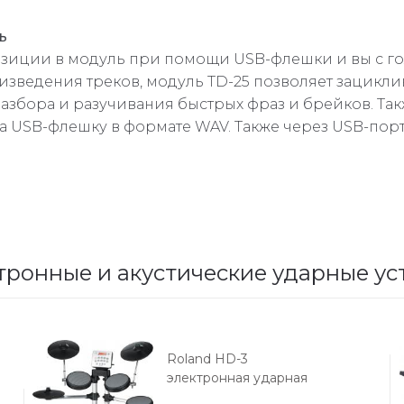
ь
зиции в модуль при помощи USB-флешки и вы с го
ведения треков, модуль TD-25 позволяет зациклив
разбора и разучивания быстрых фраз и брейков. Т
на USB-флешку в формате WAV. Также через USB-пор
тронные и акустические ударные ус
Roland HD-3
электронная ударная
установка с рамой