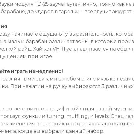
уки модуля TD-25 звучат аутентично, прямо как на 
арабане, до ударов в тарелки – все звучит аккуратн
ния
 сразу начинаете ощущать ту выразительность, котор
ки, а малый барабан различает зоны, в которые прои
лкой райд. Хай-хэт VH-11 устанавливается на обыкно
ощущением при игре.
йте играть немедленно!
 различными звуками в любом стиле музыке незам
очки. При нажатии на ручку выбираются 3 различных
 в соответствии со спецификой стиля вашей музыки.
пользуя функции tuning, muffling, и levels. Специ
се изменения в настройках сохраняютя автоматиче
омента, когда вы выбрали данный набор.