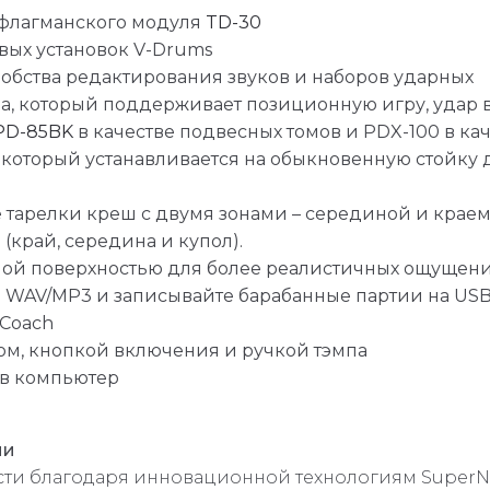
 флагманского модуля
TD-30
овых установок V-Drums
обства редактирования звуков и наборов ударных
на, который поддерживает позиционную игру, удар 
PD-85BK
в качестве подвесных томов и PDX-100 в кач
, который устанавливается на обыкновенную стойку 
 тарелки креш с двумя зонами – серединой и краем,
(край, середина и купол).
ной поверхностью для более реалистичных ощущен
е WAV/MP3 и записывайте барабанные партии на US
 Coach
м, кнопкой включения и ручкой тэмпа
 в компьютер
ии
сти благодаря инновационной технологиям SuperN