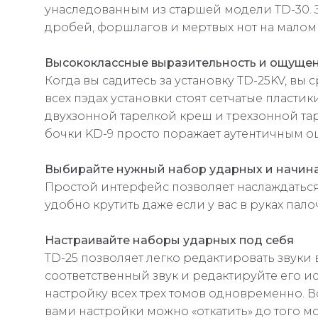
унаследованным из старшей модели TD-30. Зв
дробей, форшлагов и мертвых нот на малом б
Высококлассные выразительность и ощуще
Когда вы садитесь за установку TD-25KV, вы
всех пэдах установки стоят сетчатые пласти
двухзонной тарелкой креш и трехзонной таре
бочки KD-9 просто поражает аутентичным 
Выбирайте нужный набор ударных и начина
Простой интерфейс позволяет наслаждаться
удобно крутить даже если у вас в руках пал
Настраивайте наборы ударных под себя
TD-25 позволяет легко редактировать звуки
соответственный звук и редактируйте его ис
настройку всех трех томов одновременно. В
вами настройки можно «откатить» до того м