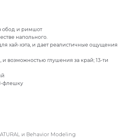
в обод и римшот
естве напольного.
для хай-хэта, и дает реалистичные ощущения
 и возможностью глушения за край; 13-ти
ий
B-флешку
ATURAL и Behavior Modeling