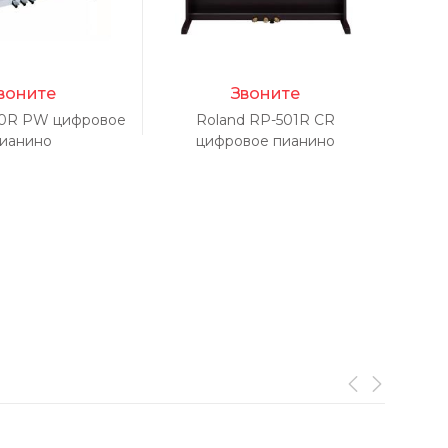
воните
Звоните
20R PW цифровое
Roland RP-501R CR
R
ианино
цифровое пианино