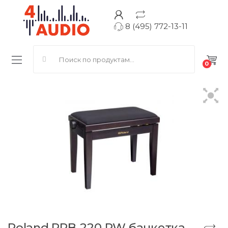
8 (495) 772-13-11
Search for:
0
Roland RPB-220 RW банкетка