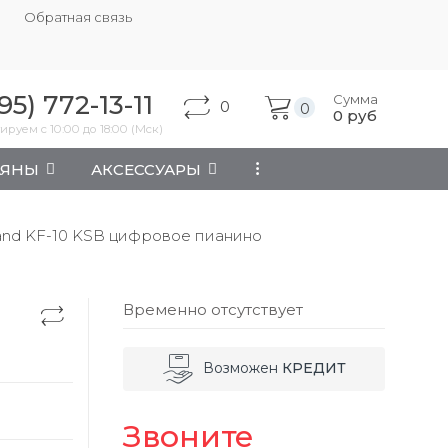
Обратная связь
95) 772-13-11
Сумма
0
0
0
руб
ируем с 10:00 до 18:00 (Мск)
АЯНЫ
АКСЕССУАРЫ
...
and KF-10 KSB цифровое пианино
Временно отсутствует
Возможен
КРЕДИТ
Звоните