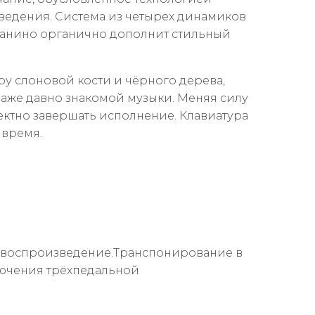
ведения. Система из четырех динамиков
ианино органично дополнит стильный
у слоновой кости и чёрного дерева,
аже давно знакомой музыки. Меняя силу
ектно завершать исполнение. Клавиатура
 время.
е воспроизведение.Транспонирование в
лючения трёхпедальной