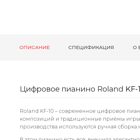
ОПИСАНИЕ
СПЕЦИФИКАЦИЯ
О 
Цифровое пианино
Roland
KF-
Roland KF-10 – современное цифровое пиа
композиций и традиционные приёмы игры м
производства используются ручная сборка н
В этом пианино есть всё: внешняя элегантн