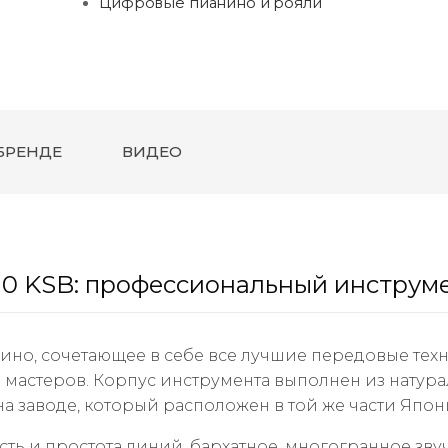
Цифровые пианино и рояли
БРЕНДЕ
ВИДЕО
10 KSB: профессиональный инструм
нино, сочетающее в себе все лучшие передовые те
астеров. Корпус инструмента выполнен из натурал
а заводе, который расположен в той же части Япони
ость и простота линий, бархатное, многогранное зв