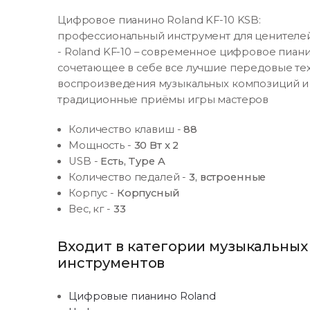
Цифровое пианино Roland KF-10 KSB:
профессиональный инструмент для ценителе
- Roland KF-10 – современное цифровое пиани
сочетающее в себе все лучшие передовые те
воспроизведения музыкальных композиций и
традиционные приёмы игры мастеров
Количество клавиш
-
88
Мощность
-
30 Вт x 2
USB
-
Есть, Type A
Количество педалей
-
3, встроенные
Корпус
-
Корпусный
Вес, кг
-
33
Входит в категории музыкальных
инструментов
Цифровые пианино Roland