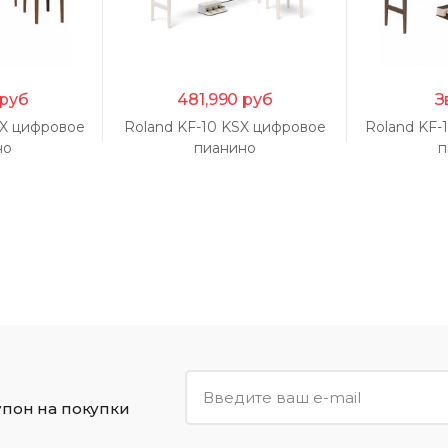
руб
481,990
руб
З
WX цифровое
Roland KF-10 KSX цифровое
Roland KF
но
пианино
п
упон на покупки