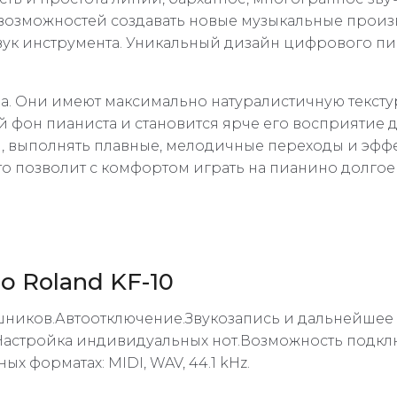
возможностей создавать новые музыкальные произ
ук инструмента. Уникальный дизайн цифрового п
. Они имеют максимально натуралистичную текстур
фон пианиста и становится ярче его восприятие д
ы, выполнять плавные, мелодичные переходы и эфф
то позволит с комфортом играть на пианино долгое
 Roland KF-10
шников.Автоотключение.Звукозапись и дальнейше
Настройка индивидуальных нот.Возможность подк
 форматах: MIDI, WAV, 44.1 kHz.