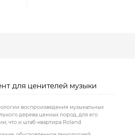
ент для ценителей музыки
хнологии воспроизведения музыкальных
ьного дерева ценных пород, для его
и, что и штаб-квартира Roland.
учание, обусловленное технологией