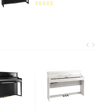
5.00
out
of 5