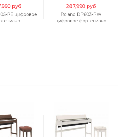
,990
руб
287,990
руб
705-PE цифровое
Roland DP603-PW
Rol
ртепиано
цифровое фортепиано