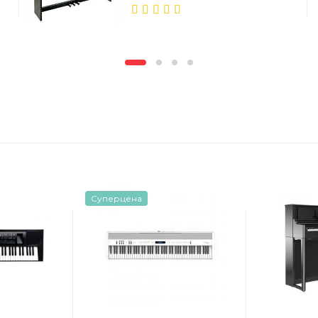
5.00
out
of 5
Суперцена