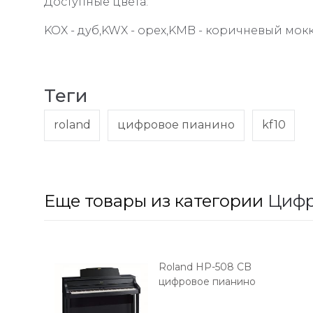
Доступные цвета:
KOX - дуб,KWX - орех,KMB - коричневый мокк
Теги
roland
цифровое пианино
kf10
Еще товары из категории
Цифр
Roland HP-508 CB
цифровое пианино