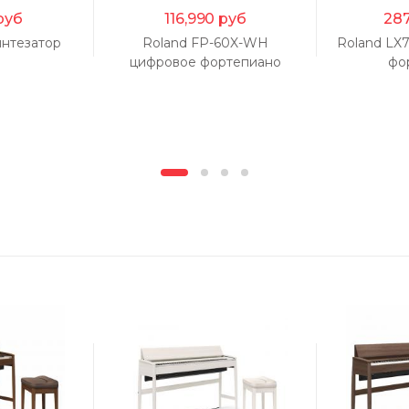
руб
116,990
руб
287
интезатор
Roland FP-60X-WH
Roland LX
цифровое фортепиано
фо