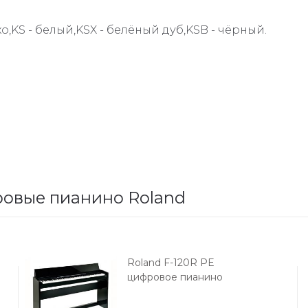
о,KS - белый,KSX - белёный дуб,KSB - чёрный.
овые пианино Roland
Roland F-120R PE
цифровое пианино