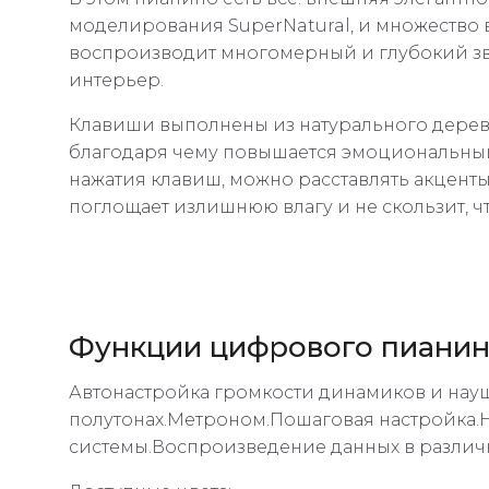
моделирования SuperNatural, и множество 
воспроизводит многомерный и глубокий зв
интерьер.
Клавиши выполнены из натурального дерева
благодаря чему повышается эмоциональный 
нажатия клавиш, можно расставлять акцент
поглощает излишнюю влагу и не скользит, ч
Функции цифрового пианино
Автонастройка громкости динамиков и нау
полутонах.Метроном.Пошаговая настройка.
системы.Воспроизведение данных в различных