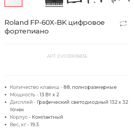
Roland FP-60X-BK цифровое
фортепиано
АРТ:
EV01BX06836
Количество клавиш
-
88, полноразмерные
Мощность
-
13 Вт x 2
Дисплей
-
Графический светодиодный 132 х 32
точек
Корпус
-
Компактный
Вес, кг
-
19.3