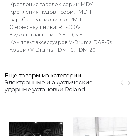
Крепления тарелок: серии MDY
Крепления пэдов: серии MDH
Барабанный монитор: PM-10
Стерео наушники: RH-300V
Звукопоглащение: NE-10, NE-1
Комплект аксессуаров V-Drums: DAP-3X
Коврик V-Drums: TDM-10, TDM-20
Еще товары из категории
Электронные и акустические
ударные установки Roland