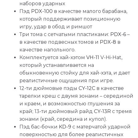
наборов ударных
Пэд
PDX-100
в качестве малого барабана,
который поддерживает позиционную
игру, удар в обод и римшот
Три тома с сетчатыми пластиками:
PDX-6
–
в качестве подвесных томов и
PDX-8
в
качестве напольного.
Комплектуется хай-хэтом
VH-11
V-Hi-Hat,
который устанавливается на
обыкновенную стойку для хай-хэта, и дает
реалистичные ощущения при игре.
12-ти дюймовые пэды
CY-12C
в качестве
тарелки креш с двумя зонами – серединой
и краем, и возможностью глушения за
край; 13-ти дюймовый райд
CY-13R
с тремя
зонами (край, середина и купол).
Пэд бас-бочки
KD-9
с матерчатой ударной
поверхностью для более реалистичных