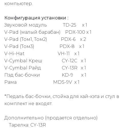
компьютер.
Конфигурация установки :
Звуковой модуль TD-25 x 1
V-Pad (малый барабан) PDX-100 x 1
V-Pad (Toм1, Toм2) PDX-6 x 2
V-Pad (Toм3) PDX-8 x 1
V-Hi-Hat VH-11 x 1
V-Cymbal Креш CY-12C x 1
V-Cymbal Райд CY-13R x 1
Пэд бас-бочки KD-9 x 1
Рама MDS-9V x 1
*Педаль бас-бочки, стойка для хай-хэта и стул в
комплект не входят.
Дополнительно (продается отдельно)
Тарелка: CY-13R