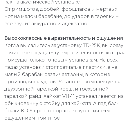
как на акустической установке.
От римшотов, дробей, форшлагов и мертвых
нот на малом барабане, до ударов в тарелки –
все звучит аккуратно и адекватно.
Высококлассные выразительность и ощущения
Когда вы садитесь за установку TD-25K, вы сразу
начинаете ощущать ту выразительность, которая
присуща только топовым установкам. На всех
пэдах установки стоят сетчатые пластики, а на
малый барабан различает зоны, в которые
производятся удары. Установка комплектуется
двухзонной тарелкой креш, и трехзонной
тарелкой райд. Хай-хэт VH-11 устанавливается на
обыкновенную стойку для хай-хэта. А пэд бас-
бочки KD-9 просто поражает аутентичным
ощущением при игре.