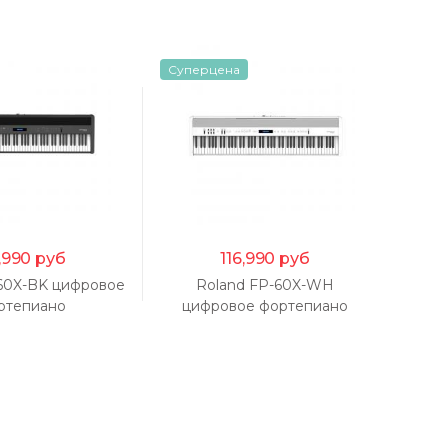
Суперцена
,990
руб
116,990
руб
-60X-BK цифровое
Roland FP-60X-WH
Rolan
ртепиано
цифровое фортепиано