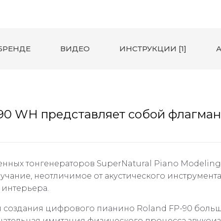
БРЕНДЕ
ВИДЕО
ИНСТРУКЦИИ [1]
А
90 WH представляет собой флагман
нных тонгенераторов SuperNatural Piano Modeling
учание, неотличимое от акустического инструмент
 интерьера.
создания цифрового пианино Roland FP-90 больше
Тщательная имитация физического процесса звуко