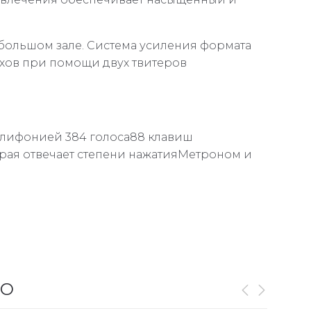
большом зале. Система усиления формата
рхов при помощи двух твитеров
олифонией 384 голоса88 клавиш
рая отвечает степени нажатияМетроном и
GO