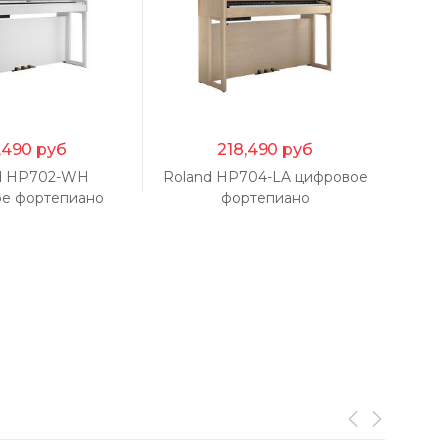
,490
руб
218,490
руб
d HP702-WH
Roland HP704-LA цифровое
R
е фортепиано
фортепиано