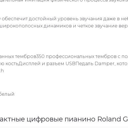
 обеспечит достойный уровень звучания даже в не
х широкополосных динамиков и четкое звучание ве
анных тембров350 профессиональных тембров с п
ую костьДисплей и разъем USBПедаль Damper, кото
th
 белый
актные цифровые пианино Roland 