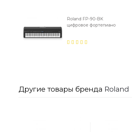
Roland FP-90-BK
цифровое фортепиано
5.00
out
of 5
Другие товары бренда
Roland