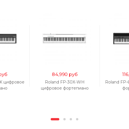
руб
84,990
руб
116
BK цифровое
Roland FP-30X-WH
Roland FP
ано
цифровое фортепиано
фо