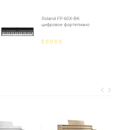
Roland FP-60X-BK
цифровое фортепиано
5.00
out
of 5