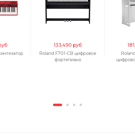
руб
133,490
руб
181
синтезатор
Roland F701-CB цифровое
Rolan
фортепиано
цифрово