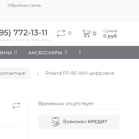
Обратная связь
95) 772-13-11
Сумма
0
0
0
руб
ируем с 10:00 до 18:00 (Мск)
АЯНЫ
АКСЕССУАРЫ
...
омпактные
Roland FP-90-WH цифровое
Временно отсутствует
Возможен
КРЕДИТ