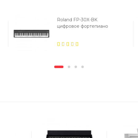
Roland FP-30X-BK
цифровое фортепиано
5.00
out
of 5