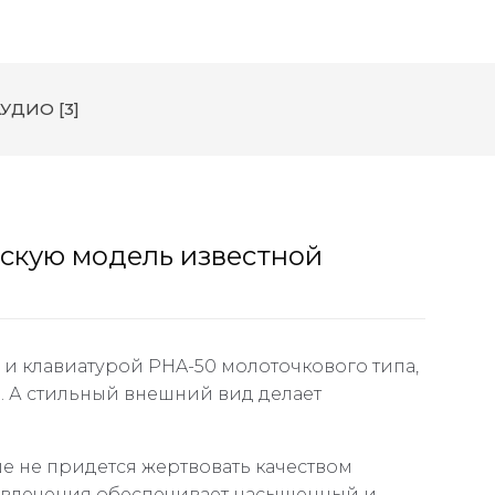
УДИО [3]
скую модель известной
 и клавиатурой PHA-50 молоточкового типа,
а. А стильный внешний вид делает
 не придется жертвовать качеством
извлечения обеспечивает насыщенный и