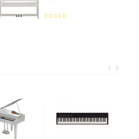
5.00
out
of 5