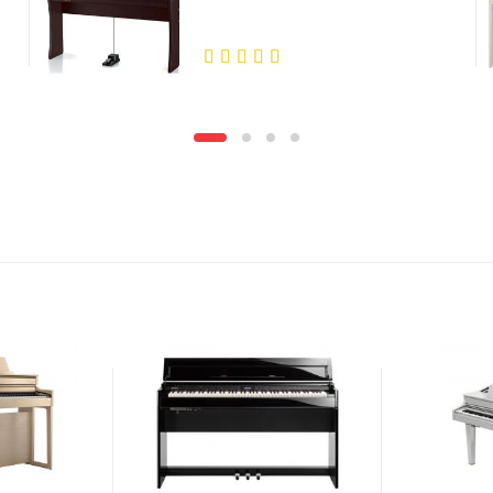
5.00
out
of 5