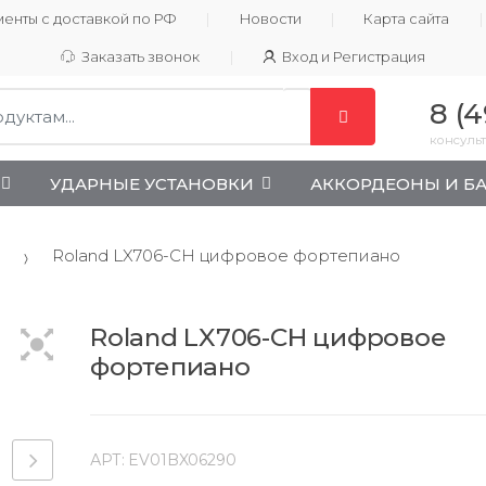
енты с доставкой по РФ
Новости
Карта сайта
Заказать звонок
Вход и Регистрация
8 (4
консульт
УДАРНЫЕ УСТАНОВКИ
АККОРДЕОНЫ И Б
Roland LX706-CH цифровое фортепиано
Roland LX706-CH цифровое
фортепиано
АРТ:
EV01BX06290