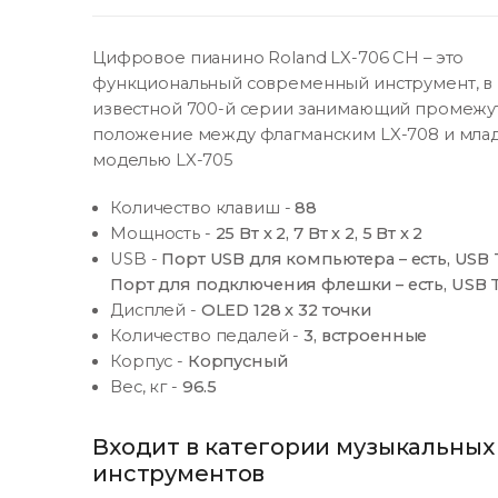
Цифровое пианино Roland LX-706 CН – это
функциональный современный инструмент, в
известной 700-й серии занимающий промежу
положение между флагманским LX-708 и мл
моделью LX-705
Количество клавиш
-
88
Мощность
-
25 Вт х 2, 7 Вт х 2, 5 Вт х 2
USB
-
Порт USB для компьютера – есть, USB 
Порт для подключения флешки – есть, USB 
Дисплей
-
OLED 128 х 32 точки
Количество педалей
-
3, встроенные
Корпус
-
Корпусный
Вес, кг
-
96.5
Входит в категории музыкальных
инструментов