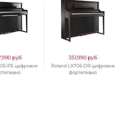
,990
руб
351,990
руб
705-PE цифровое
Roland LX706-DR цифровое
Rola
ртепиано
фортепиано