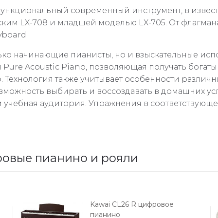
 функциональный современный инструмент, в изве
м LX-708 и младшей моделью LX-705. От флагмана 
yboard.
лько начинающие пианисты, но и взыскательные исп
ure Acoustic Piano, позволяющая получать богат
. Технология также учитывает особенности различн
возможность выбирать и воссоздавать в домашних у
ли учебная аудитория. Упражнения в соответствую
овые пианино и рояли
Kawai CL26 R цифровое
пианино