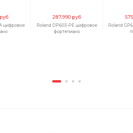
руб
287,990
руб
575
A цифровое
Roland DP603-PE цифровое
Roland GP
ано
фортепиано
п