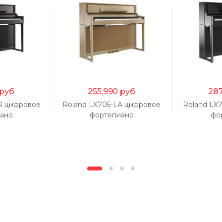
руб
255,990
руб
287
R цифровое
Roland LX705-LA цифровое
Roland LX
ано
фортепиано
фо