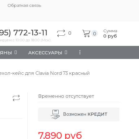
Обратная связь
95) 772-13-11
Сумма
0
0
0
руб
ируем с 10:00 до 18:00 (Мск)
АЯНЫ
АКСЕССУАРЫ
...
хол-кейс для Clavia Nord 73 красный
Временно отсутствует
Возможен
КРЕДИТ
7,890
руб