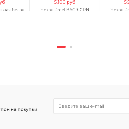
уб
5,100
руб
5,
льная белая
Чехол Proel BAG910PN
Чехол P
упон на покупки