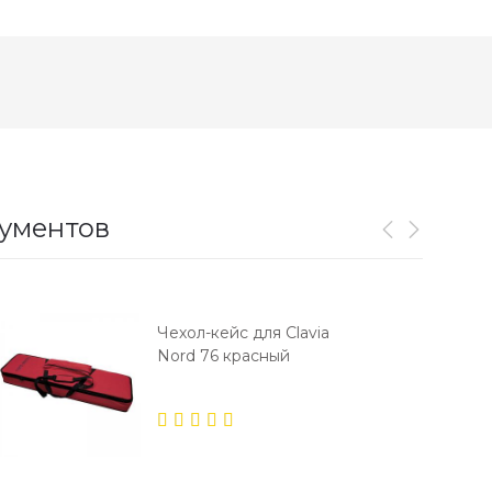
рументов
Чехол-кейс для Clavia
Nord 76 красный
5.00
out
of 5