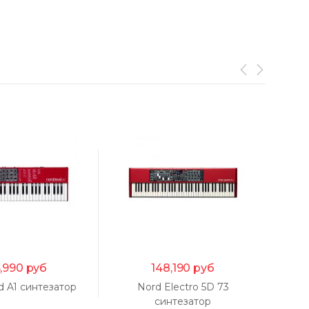
,990
руб
148,190
руб
d A1 синтезатор
Nord Electro 5D 73
Nor
синтезатор