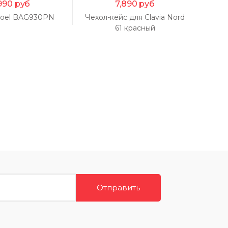
990
руб
7,890
руб
roel BAG930PN
Чехол-кейс для Clavia Nord
Чехо
61 красный
Отправить