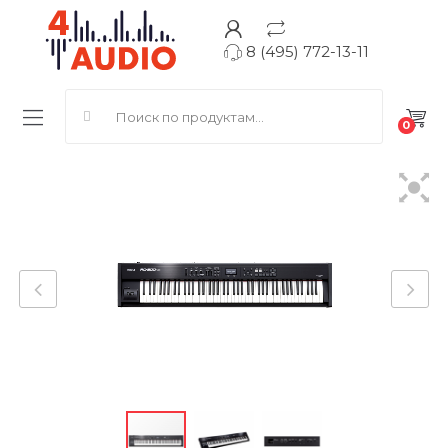
8 (495) 772-13-11
Search for:
0