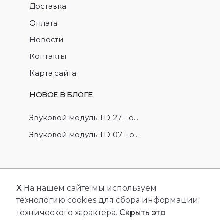
Доставка
Оплата
Новости
Контакты
Карта сайта
НОВОЕ В БЛОГЕ
Звуковой модуль TD-27 - о...
Звуковой модуль TD-07 - о...
X
На нашем сайте мы используем
© 2026
FriendlyCMS
. Все права защищены.
технологию cookies для сбора информации
Сделано с
FRCMS.
технического характера.
Скрыть это