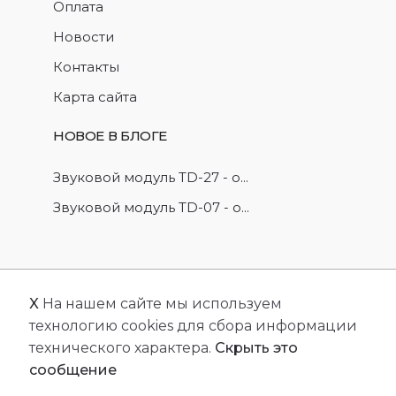
Оплата
Новости
Контакты
Карта сайта
НОВОЕ В БЛОГЕ
Звуковой модуль TD-27 - о...
Звуковой модуль TD-07 - о...
X
На нашем сайте мы используем
© 2026
FriendlyCMS
. Все права защищены.
технологию cookies для сбора информации
Сделано с
FRCMS.
технического характера.
Скрыть это
сообщение
Популярные запросы