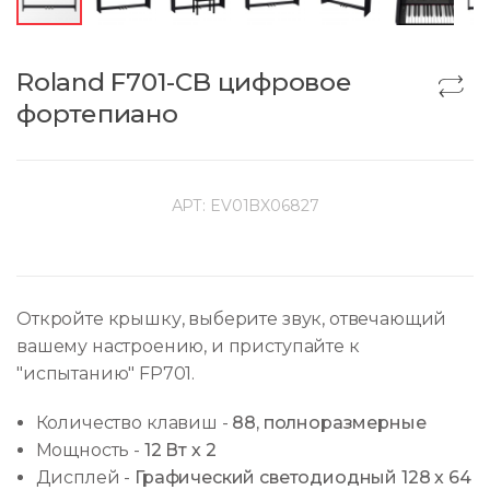
Roland F701-CB цифровое
фортепиано
АРТ:
EV01BX06827
Откройте крышку, выберите звук, отвечающий
вашему настроению, и приступайте к
"испытанию" FP701.
Количество клавиш
-
88, полноразмерные
Мощность
-
12 Вт х 2
Дисплей
-
Графический светодиодный 128 х 64