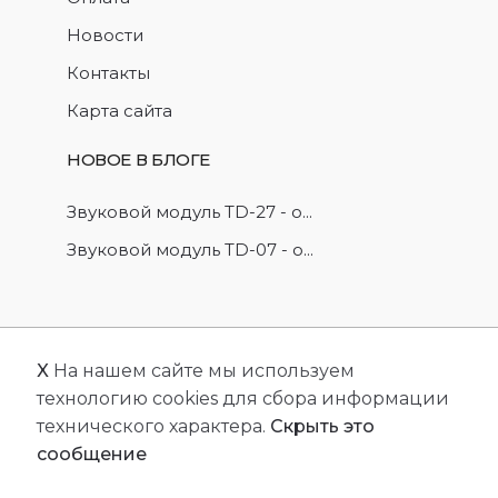
Новости
Контакты
Карта сайта
НОВОЕ В БЛОГЕ
Звуковой модуль TD-27 - о...
Звуковой модуль TD-07 - о...
X
На нашем сайте мы используем
© 2026
FriendlyCMS
. Все права защищены.
технологию cookies для сбора информации
Сделано с
FRCMS.
технического характера.
Скрыть это
сообщение
Популярные запросы