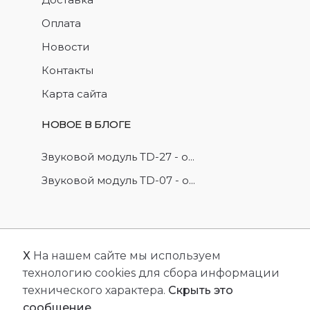
Оплата
Новости
Контакты
Карта сайта
НОВОЕ В БЛОГЕ
Звуковой модуль TD-27 - о...
Звуковой модуль TD-07 - о...
X
На нашем сайте мы используем
© 2026
FriendlyCMS
. Все права защищены.
технологию cookies для сбора информации
Сделано с
FRCMS.
технического характера.
Скрыть это
сообщение