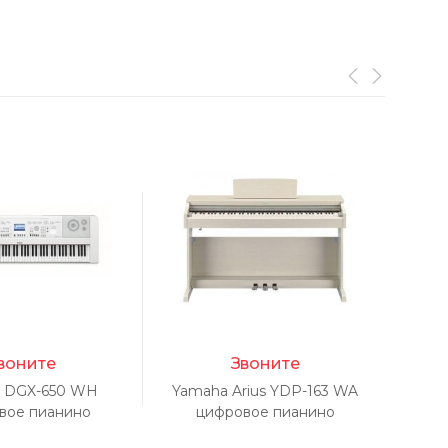
воните
Звоните
 DGX-650 WH
Yamaha Arius YDP-163 WA
Yam
вое пианино
цифровое пианино