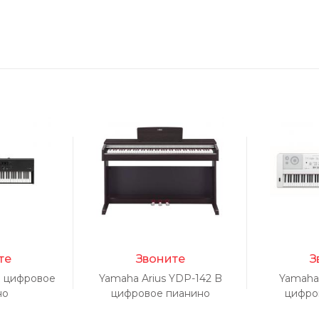
a
те
Звоните
З
 цифровое
Yamaha Arius YDP-142 B
Yamaha
но
цифровое пианино
цифро