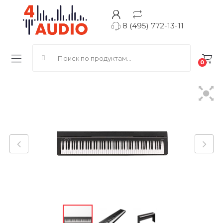
8 (495) 772-13-11
Search for:
0