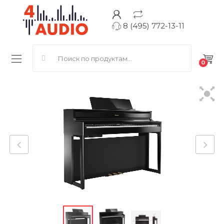
8 (495) 772-13-11
Search for:
0