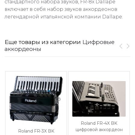
стандартного набора звуков, FR-8x Dallape
включает в себя набор звуков аккордеонов
легендарной итальянской компании Dallape.
Еще товары из категории
Цифровые
аккордеоны
Roland FR-4X BK
цифровой аккордеон
Roland FR-3X BK