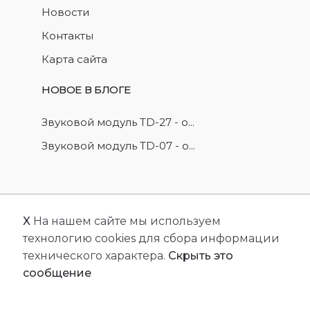
Новости
Контакты
Карта сайта
НОВОЕ В БЛОГЕ
Звуковой модуль TD-27 - о...
Звуковой модуль TD-07 - о...
X
На нашем сайте мы используем
© 2026
FriendlyCMS
. Все права защищены.
технологию cookies для сбора информации
Сделано с
FRCMS.
технического характера.
Скрыть это
сообщение
Популярные запросы