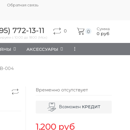
Обратная связь
95) 772-13-11
Сумма
0
0
0
руб
ируем с 10:00 до 18:00 (Мск)
АЯНЫ
АКСЕССУАРЫ
...
B-004
Временно отсутствует
Возможен
КРЕДИТ
1,200
руб