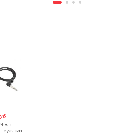
уб
-Moon
 эмуляции