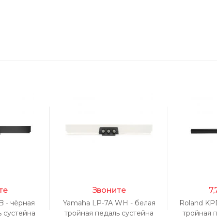
те
Звоните
7,
B - чёрная
Yamaha LP-7A WH - белая
Roland KP
ь сустейна
тройная педаль сустейна
тройная 