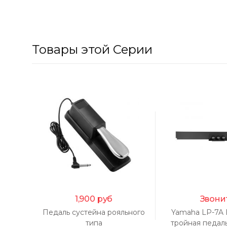
Товары этой Серии
1,900
руб
Звони
Педаль сустейна рояльного
Yamaha LP-7A 
типа
тройная педал