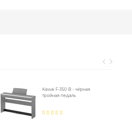
Kawai F-350 B - чёрная
тройная педаль
сустейна
5.00
out
of 5