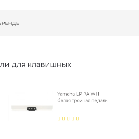
БРЕНДЕ
ли для клавишных
Yamaha LP-7A WH -
белая тройная педаль
сустейна
5.00
out
of 5