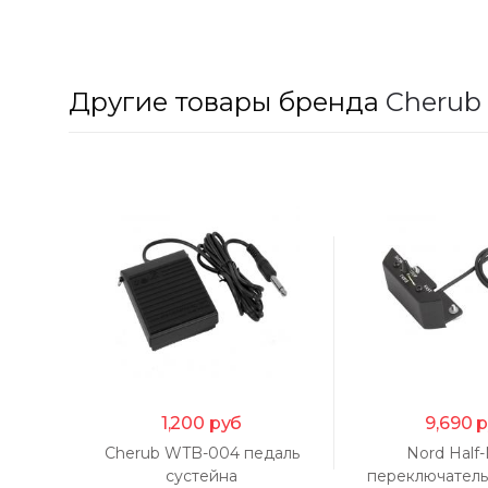
Другие товары бренда
Cherub
1,200
руб
9,690
р
Cherub WTB-004 педаль
Nord Half
сустейна
переключатель