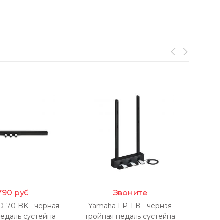
790
руб
Звоните
D-70 BK - чёрная
Yamaha LP-1 B - чёрная
Yam
педаль сустейна
тройная педаль сустейна
тро