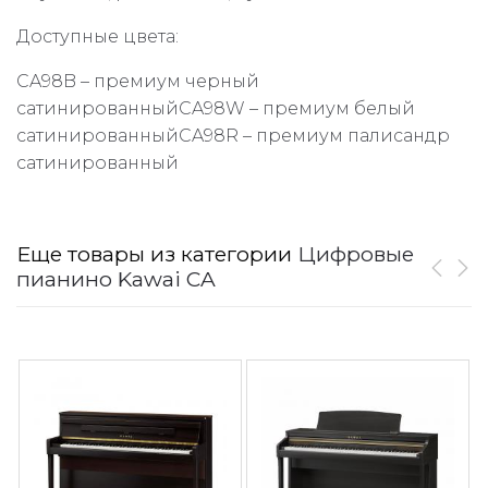
Доступные цвета:
CA98B – премиум черный
сатинированныйCA98W – премиум белый
сатинированныйCA98R – премиум палисандр
сатинированный
Еще товары из категории
Цифровые
пианино Kawai CA