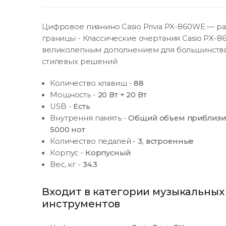
Цифровое пианино Casio Privia PX-860WE — р
границы - Классические очертания Casio PX-86
великолепным дополнением для большинств
стилевых решений
Количество клавиш
-
88
Мощность
-
20 Вт + 20 Вт
USB
-
Есть
Внутрення память
-
Общий объем приблизи
5000 нот
Количество педалей
-
3, встроенные
Корпус
-
Корпусный
Вес, кг
-
34.3
Входит в категории музыкальных
инструментов