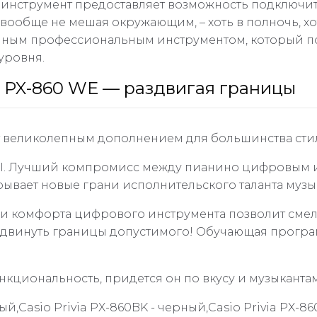
о инструмент предоставляет возможность подключит
ообще не мешая окружающим, – хоть в полночь, хо
венным профессиональным инструментом, который п
уровня.
a PX-860 WE — раздвигая границы
ут великолепным дополнением для большинства ст
r II. Лучший компромисс между пианино цифровым и 
рывает новые грани исполнительского таланта музы
 и комфорта цифрового инструмента позволит сме
раздвинуть границы допустимого! Обучающая прогр
нкциональность, придется он по вкусу и музыкантам
ый,Casio Privia PX-860BK - черный,Casio Privia PX-8