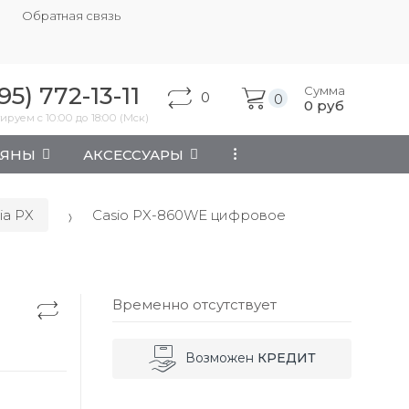
Обратная связь
95) 772-13-11
Сумма
0
0
0
руб
ируем с 10:00 до 18:00 (Мск)
АЯНЫ
АКСЕССУАРЫ
...
via PX
Casio PX-860WE цифровое
Временно отсутствует
Возможен
КРЕДИТ