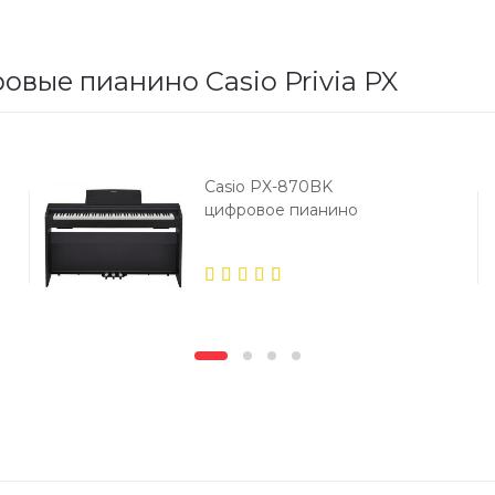
овые пианино Casio Privia PX
Casio PX-870BK
цифровое пианино
5.00
out
of 5