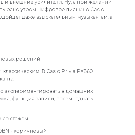
ь и внешние усилители. Ну, а при желании
ть рано утром.
Цифровое пианино
Casio
одойдет даже взыскательным музыкантам, а
илевых решений.
классическим. В Casio Privia PX860
канта.
ло экспериментировать в домашних
амма, функция записи, восемнадцать
 со стажем.
60BN - коричневый.