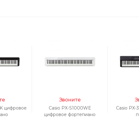
те
Звоните
З
BK цифровое
Casio PX-S1000WE
Casio PX
ано
цифровое фортепиано
п