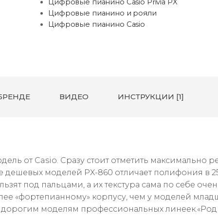
Цифровые пианино Casio Privia PX
Цифровые пианино и рояли
Цифровые пианино Casio
БРЕНДЕ
ВИДЕО
ИНСТРУКЦИИ [1]
модель от Casio. Сразу стоит отметить максимально 
ее дешевых моделей PX-860 отличает полифония в 2
ьзят под пальцами, а их текстура сама по себе очен
лее «фортепианному» корпусу, чем у моделей младш
я дорогим моделям профессиональных линеек.«Родн