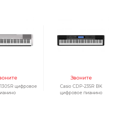
воните
Звоните
-130SR цифровое
Casio CDP-235R BK
Casi
ианино
цифровое пианино