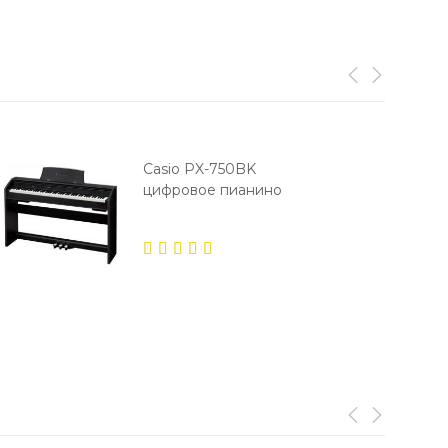
Casio PX-750BK
цифровое пианино
5.00
out
of 5