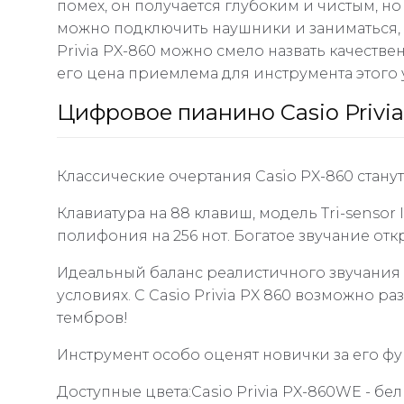
помех, он получается глубоким и чистым, н
можно подключить наушники и заниматься, в
Privia PX-860 можно смело назвать качест
его цена приемлема для инструмента этого 
Цифровое пианино Casio Privi
Классические очертания Casio PX-860 стан
Клавиатура на 88 клавиш, модель Tri-senso
полифония на 256 нот. Богатое звучание отк
Идеальный баланс реалистичного звучания
условиях. С Casio Privia PX 860 возможно 
тембров!
Инструмент особо оценят новички за его фу
Доступные цвета:Casio Privia PX-860WE - бел