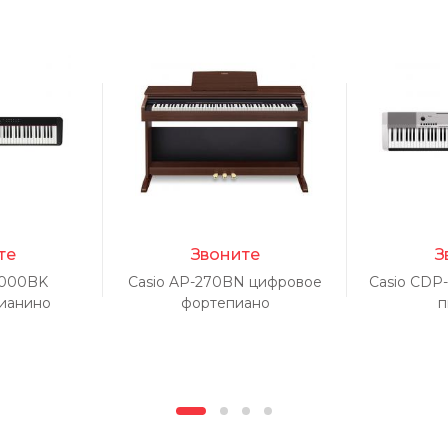
те
Звоните
З
3000BK
Casio AP-270BN цифровое
Casio CDP
ианино
фортепиано
п