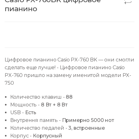
пианино
Цифровое пианино Casio PX-760 BK — они смогли
сделать еще лучше! - Цифровое пианино Casio
PX-760 пришло на замену именитой модели PX-
750
Количество клавиш
-
88
Мощность
-
8 Вт + 8 Вт
USB
-
Есть
Внутрення память
-
Примерно 5000 нот
Количество педалей
-
3, встроенные
Корпус
-
Корпусный