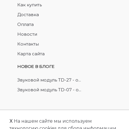
Как купить
Доставка
Оплата
Новости
Контакты
Карта сайта
НОВОЕ В БЛОГЕ
Звуковой модуль TD-27 - о...
Звуковой модуль TD-07 - о...
X
На нашем сайте мы используем
© 2026
FriendlyCMS
. Все права защищены.
технологию cookies для сбора информации